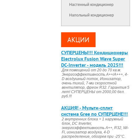
Настенный кондиционер
Напольный кондиционер
АКЦИИ
CУПЕРЦЕНЫ!!! Кондиционеры
Electrolux Fusion Wave Super
DC-Inverter - модель 2025!!!
Для помещений от 20 до 70 кв.м.
Энергоэффективность А++/А+++, 4-
D воздушный поток, Ионизатор,
очень тихий, 7-ми скоростной
вентилятор, фреон R32. Гарантия 5
лет! СУПЕРЦЕНЫ от 2000,00 бел.
руб.!!!
АКЦИЯ! - Мульти-сплит
система Gree по СУПЕРЦЕНЕ!!!
2 внутренних блока + 1 наружный
блок, DC Invertеr,
энергоэффективность А++, R32, Wi-
Fi, ионизатор воздуха, 4-D
распределение, обогрев при -25°С.