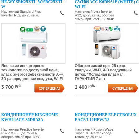
HEAVY SRK25ZTL-W/SRC25ZTL-
GWH09ACC-K6DNA1F (WHITE) C
W
WI-FI
Настенный Standard Plus
Настенный Lyra Inverter
Inverter R32, до 25 кв.м.
R32, до 25 кв.м., обогрев
зимой при -25°С. БЕЛЫЙ
Японские инверторные
Обогрев зимой при -25 град.
технологии по доступной цене,
снаружи, Wi-Fi, 4-D воздушный
класс энергоэффективности А++,
поток, "Холодная плазма",
3D распределение воздуха, Wi-Fi
ГАРАНТИЯ 7 лет
руб.
руб.
3 700
2 400
CУПЕРЦЕНА!
СУПЕРЦЕНА!
КОНДИЦИОНЕР KINGHOME
КОНДИЦИОНЕР ELECTROLUX
KWH24ACE-S6DBA2A
EACS/I-12HFW/N8
Настенный Prestige Inverter
Настенный Fusion Wave
R32 c WI-FI, до 75 кв.м.,
Super DC-Iverter холод-
обогрев зимой при -30°С
тепло, до 35 кв.м