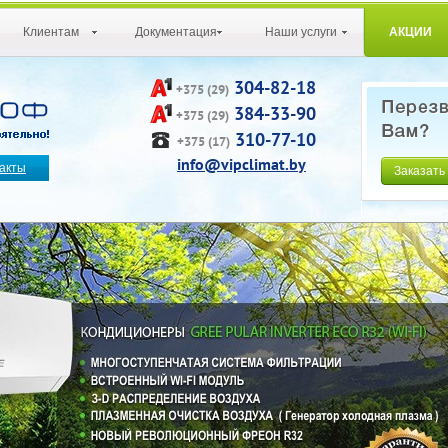
Клиентам
Документация
Наши услуги
АКЦИИ
304-82-18
+375 (29)
384-33-90
+375 (29)
310-77-10
+375 (17)
info@vipclimat.by
акты
Заказать