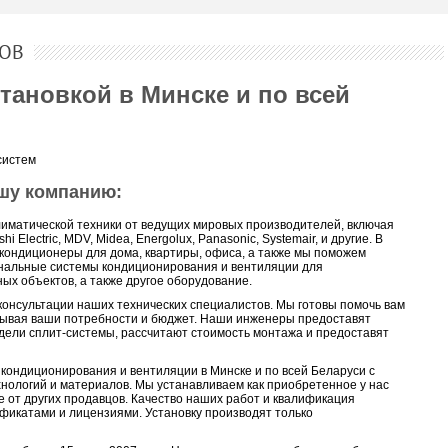
ОВ
тановкой в Минске и по всей
систем
шу компанию:
иматической техники от ведущих мировых производителей, включая
ishi Electric, MDV, Midea, Energolux, Panasonic, Systemair, и другие. В
кондиционеры для дома, квартиры, офиса, а также мы поможем
ональные системы кондиционирования и вентиляции для
х объектов, а также другое оборудование.
онсультации наших технических специалистов. Мы готовы помочь вам
тывая ваши потребности и бюджет. Наши инженеры предоставят
ели сплит-системы, рассчитают стоимость монтажа и предоставят
кондиционирования и вентиляции в Минске и по всей Беларуси с
нологий и материалов. Мы устанавливаем как приобретенное у нас
е от других продавцов. Качество наших работ и квалификация
фикатами и лицензиями. Установку производят только