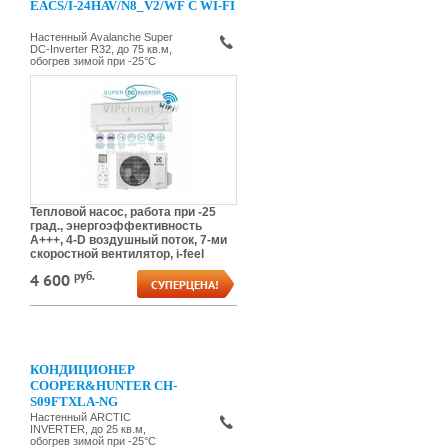
EACS/I-24HAV/N8_V2/WF C WI-FI
Настенный Avalanche Super
DC-Inverter R32, до 75 кв.м,
обогрев зимой при -25°С
Тепловой насос, работа при -25
град., энергоэффективность
А+++, 4-D воздушный поток, 7-ми
скоростной вентилятор, i-feel
руб.
4 600
СУПЕРЦЕНА!
КОНДИЦИОНЕР
COOPER&HUNTER CH-
S09FTXLA-NG
Настенный ARCTIC
INVERTER, до 25 кв.м,
обогрев зимой при -25°С