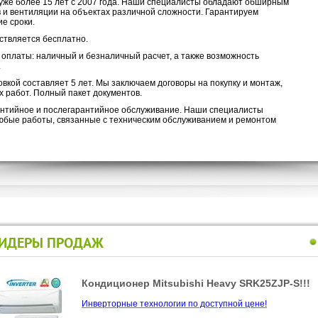
уже более 15 лет с 2007 года. Наши специалисты обладают обширным
 и вентиляции на объектах различной сложности. Гарантируем
е сроки.
ствляется бесплатно.
оплаты: наличный и безналичный расчет, а также возможность
.
вкой составляет 5 лет. Мы заключаем договоры на покупку и монтаж,
 работ. Полный пакет документов.
нтийное и послегарантийное обслуживание. Наши специалисты
любые работы, связанные с техническим обслуживанием и ремонтом
ИДЕРЫ ПРОДАЖ
Кондиционер Mitsubishi Heavy SRK25ZJP-S!!!
ZUBADAN !!!
Инверторные технологии по доступной цене!
Компания Mitsubishi Electric представляет системы серии
ZUBADAN - единственные кондиционеры, которые