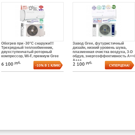
Обогрев при -30°C снаружи!!!
Завод Gree, футуристичный
Трехрядный теплообменник,
дизайн, низкий уровень шума,
двухступенчатый роторный
плазменная очистка воздуха, 3-D
компрессор, Wi-F, премиум Gree
обдув, энергоэффективность А++/
А+++
руб.
руб.
6 100
2 100
-10% В 1 КЛИК!
СУПЕРЦЕНА!