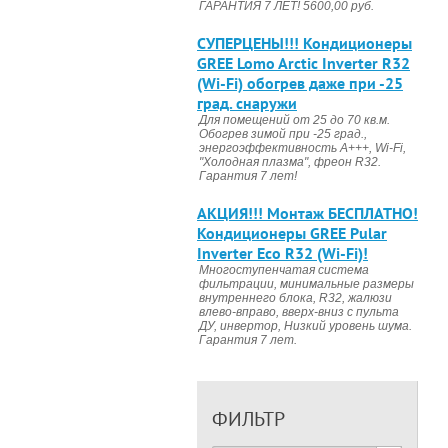
ГАРАНТИЯ 7 ЛЕТ! 5600,00 руб.
CУПЕРЦЕНЫ!!! Кондиционеры
GREE Lomo Arctic Inverter R32
(Wi-Fi) обогрев даже при -25
град. снаружи
Для помещений от 25 до 70 кв.м.
Обогрев зимой при -25 град.,
энергоэффективность А+++, Wi-Fi,
"Холодная плазма", фреон R32.
Гарантия 7 лет!
АКЦИЯ!!! Монтаж БЕСПЛАТНО!
Кондиционеры GREE Pular
Inverter Eco R32 (Wi-Fi)!
Многоступенчатая система
фильтрации, минимальные размеры
внутреннего блока, R32, жалюзи
влево-вправо, вверх-вниз с пульта
ДУ, инвертор, Низкий уровень шума.
Гарантия 7 лет.
ФИЛЬТР