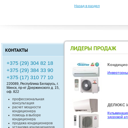
Назад в раздел
ЛИДЕРЫ ПРОДАЖ
КОНТАКТЫ
+375 (29) 304 82 18
Кондицион
ZUBADAN !
+375 (29) 384 33 90
Инверторные
Компания Mit
+375 (17) 310 77 10
ZUBADAN - 
работают на
220089
, Республика
Беларусь
, г.
0
до -25
С
Минск
,
пр-кт Дзержинского д. 15,
оф. 822
профессиональная
консультация
ДЕЛЮКС И
Совмещен
расчет мощности
функцион
кондиционера
Кульминаци
помощь в выборе
здоровой ат
Серия Desig
кондиционера
отделения Mi
продажа кондиционеров
является не
установка кондиционеров