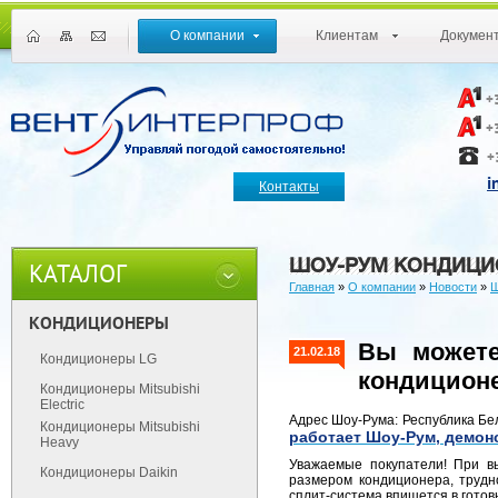
О компании
Клиентам
Докумен
+
+
+
i
Контакты
ШОУ-РУМ КОНДИЦИО
КАТАЛОГ
Главная
»
О компании
»
Новости
»
Ш
КОНДИЦИОНЕРЫ
Вы можете
21.02.18
Кондиционеры LG
кондиционе
Кондиционеры Mitsubishi
Electric
Адрес Шоу-Рума: Республика Бел
Кондиционеры Mitsubishi
работает Шоу-Рум, демон
Heavy
Уважаемые покупатели! При в
Кондиционеры Daikin
размером кондиционера, трудно
сплит-система впишется в готов