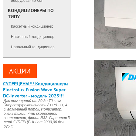
оборудование Korf
КОНДИЦИОНЕРЫ ПО
ТИПУ
Кассетный кондиционер
Настенный кондиционер
Напольный кондиционер
АКЦИИ
CУПЕРЦЕНЫ!!! Кондиционеры
Electrolux Fusion Wave Super
DC-Inverter - модель 2025!!!
Для помещений от 20 до 70 кв.м.
Энергоэффективность А++/А+++, 4-
D воздушный поток, Ионизатор,
очень тихий, 7-ми скоростной
вентилятор, фреон R32. Гарантия 5
лет! СУПЕРЦЕНЫ от 2000,00 бел.
руб.!!!