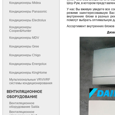
Кондиционеры Midea
Шоу-Рум, в котором представле
У нас Вы вживую увидете все с
Кондиционеры Panasonic
режиме заинтересовавшую Вас 
внутренние блоки в разных ре
помогут выбрать оптимальную д
Кондиционеры Electrolux
Ассортимент внутренних блоков 
Кондиционеры
Cooper&Hunter
Диза
Кондиционеры MDV
Кондиционеры Gree
Кондиционеры Chigo
Кондиционеры Energolux
Кондиционеры KingHome
Мультизональные VRV/VRF
cистемы кондиционирования
ВЕНТИЛЯЦИОННОЕ
ОБОРУДОВАНИЕ
Вентиляционное
оборудование Salda
Вентиляционное