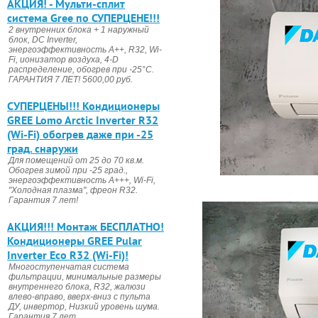
АКЦИЯ! - Мульти-сплит
система Gree по СУПЕРЦЕНЕ!!!
2 внутренних блока + 1 наружный
блок, DC Invertеr,
энергоэффективность А++, R32, Wi-
Fi, ионизатор воздуха, 4-D
распределение, обогрев при -25°С.
ГАРАНТИЯ 7 ЛЕТ! 5600,00 руб.
CУПЕРЦЕНЫ!!! Кондиционеры
GREE Lomo Arctic Inverter R32
(Wi-Fi) обогрев даже при -25
град. снаружи
Для помещений от 25 до 70 кв.м.
Обогрев зимой при -25 град.,
энергоэффективность А+++, Wi-Fi,
"Холодная плазма", фреон R32.
Гарантия 7 лет!
АКЦИЯ!!! Монтаж БЕСПЛАТНО!
Кондиционеры GREE Pular
Inverter Eco R32 (Wi-Fi)!
Многоступенчатая система
фильтрации, минимальные размеры
внутреннего блока, R32, жалюзи
влево-вправо, вверх-вниз с пульта
ДУ, инвертор, Низкий уровень шума.
Гарантия 7 лет.