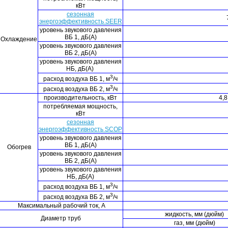
кВт
сезонная
энергоэффективность SEER
уровень звукового давления
ВБ 1, дБ(А)
Охлаждение
уровень звукового давления
ВБ 2, дБ(А)
уровень звукового давления
НБ, дБ(А)
3
расход воздуха ВБ 1, м
/ч
3
расход воздуха ВБ 2, м
/ч
производительность, кВт
4,8
потребляемая мощность,
кВт
сезонная
энергоэффективность SCOP
уровень звукового давления
ВБ 1, дБ(А)
Обогрев
уровень звукового давления
ВБ 2, дБ(А)
уровень звукового давления
НБ, дБ(А)
3
расход воздуха ВБ 1, м
/ч
3
расход воздуха ВБ 2, м
/ч
Максимальный рабочий ток, А
жидкость, мм (дюйм)
Диаметр труб
газ, мм (дюйм)