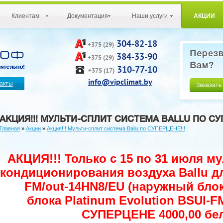
Клиентам
Документация
Наши услуги
АКЦИИ
304-82-18
+375 (29)
384-33-90
+375 (29)
310-77-10
+375 (17)
info@vipclimat.by
акты
Заказать
АКЦИЯ!!! МУЛЬТИ-СПЛИТ СИСТЕМА BALLU ПО СУП
Главная
»
Акции
»
Акция!!! Мульти-сплит система Ballu по СУПЕРЦЕНЕ!!!
АКЦИЯ!!! Только с 15 по 31 июля м
кондиционирования воздуха Ballu дл
FM/out-14HN8/EU (наружный блок
блока Platinum Evolution BSUI-F
СУПЕРЦЕНЕ 4000,00 бел.