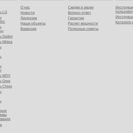
О нас
Скидки и акции
Инструкц
пользова
ы LG
Новости
Вопрос-ответ
Инструкци
ы
Лицензии
Гарантии
tric
Каталоги 
Наши объекты
Расчет мощности
ы
Вакансии
Полезные советы
avy
 Daikin
ы Midea
ы
ы
ы
r
ы MDV
ы Gree
ы Chigo
ы
ы
ьные
темы
ования
е