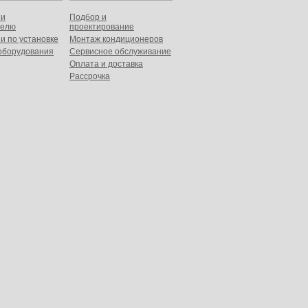
ии
Подбор и
телю
проектирование
и по установке
Монтаж кондиционеров
оборудования
Сервисное обслуживание
Оплата и доставка
Рассрочка