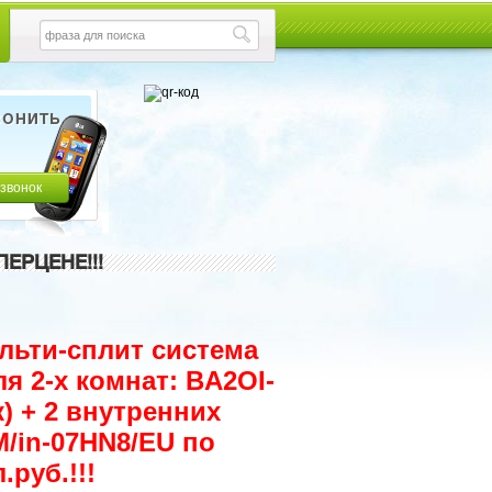
 звонок
ЕРЦЕНЕ!!!
ульти-сплит система
я 2-х комнат: BA2OI-
) + 2 внутренних
M/in-07HN8/EU по
руб.!!!