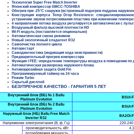
Технология Super Free Match Inverter
Японский компрессор GMCC-TOSHIBA
Обогрев при -25°С снаружи (встроенный подогрев поддона наружно
Конструкция корпуса Temp Drop Resistance: специализированно
устранение звуков потрескивания пластика при изменении темпер
4 направления потока воздуха регулируется автоматически с пульт
Воздушный фильтр высокой плотности HD
Wi-Fi модуль (поставляется опционально)
Автоматическая смена режимов
Новый экологичный хладагент R32
Самоочистка полного цикла
Авторестарт
Самодиагностика (индикация кода неисправности)
Предварительный прогрев компрессора
Функция I FEE: определение температуры воздуха в помещении по 
Автоматическая разморозка наружного блока
Антикоррозийная защита Gold Fin
Программируемый таймер на 24 часа
Режим Turbo
Скрытый дисплей
БЕЗУПРЕЧНОЕ КАЧЕСТВО - ГАРАНТИЯ 5 ЛЕТ
Внутренний блок (ВБ) № 1
Ballu
BSUI-F
Platinum Evolution
Внутренний блок (ВБ)
№ 2
Ballu
BSUI-F
Platinum Evolution
Наружный блок (НБ)
Ballu Free Match
BA2OI-F
Inverter R32
Напряжение электропитания (В, ф, Гц)
220-240 
производительность, кВт
4,
потребляемая мощность,