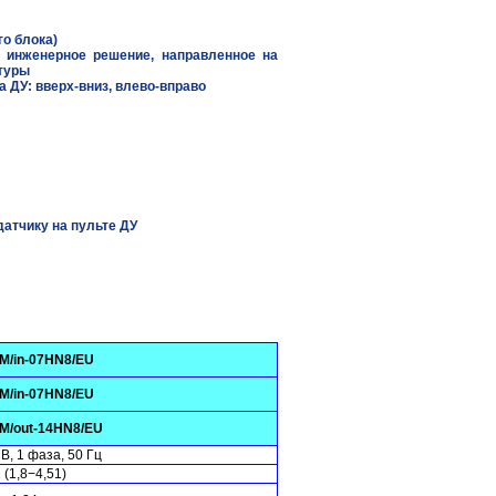
го блока)
е инженерное решение, направленное на
атуры
а ДУ: вверх-вниз, влево-вправо
датчику на пульте ДУ
M/in-07HN8/EU
M/in-07HN8/EU
M/out-14HN8/EU
В, 1 фаза, 50 Гц
1 (1,8−4,51)