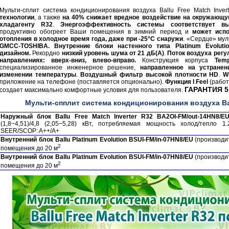
Мульти-сплит система кондиционирования воздуха Ballu Free Match Inve
технологии
, а также
на 40% снижает вредное воздействие на окружающу
хладагенту R32
.
Энергоэффективность системы соответствует в
продуктивно обогреет Ваши помещения в зимний период и
может испо
отопления в холодное время года, даже при -25°С снаружи
. «Сердце» мул
GMCC-TOSHIBA.
Внутренние блоки настенного типа Platinum Evolu
дизайном.
Рекордно
низкий уровень шума от 21 дБ(А)
.
Поток воздуха регу
направлениях: вверх-вниз, влево-вправо.
Конструкция корпуса
Tem
специализированное инженерное решение,
направленное на устранен
изменении температуры
.
Воздушный фильтр высокой плотности HD
.
W
приложение на телефоне (поставляется опционально).
Функция I Feel
(работ
ГАРАНТИЯ 5 
создает максимально комфортные условия для пользователя.
Мульти-спплит система кондиционирования воздуха Ball
Наружный блок Ballu Free Match Inverter R32 BA2OI-FM/out-14HN8/E
(1,8−4,51)/4,8 (2,05−5,28) кВт, потребляемая мощность холод/тепло 1.
SEER/SCOP: A++/A+
Внутренний блок Ballu Platinum Evolution BSUI-FM/in-07HN8/EU
(производит
2
помещения до 20 м
Внутренний блок Ballu Platinum Evolution BSUI-FM/in-07HN8/EU
(производит
2
помещения до 20 м