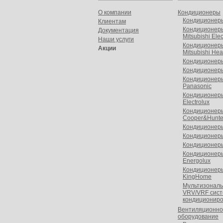
О компании
Кондиционеры
Кондиционер
Клиентам
Кондиционер
Документация
Mitsubishi Elec
Наши услуги
Кондиционер
Акции
Mitsubishi He
Кондиционеры
Кондиционер
Кондиционер
Panasonic
Кондиционер
Electrolux
Кондиционер
Cooper&Hunte
Кондиционер
Кондиционер
Кондиционер
Кондиционер
Energolux
Кондиционер
KingHome
Мультизонал
VRV/VRF cис
кондиционир
Вентиляционно
оборудование