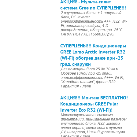
АКЦИЯ! - Мульти-сплит
система Gree по СУПЕРЦЕНЕ!!!
2 внутренних блока + 1 наружный
блок, DC Invertеr,
энергоэффективность А++, R32, Wi-
Fi, ионизатор воздуха, 4-D
распределение, обогрев при -25°С.
ГАРАНТИЯ 7 ЛЕТ! 5600,00 руб.
CУПЕРЦЕНЫ!!! Кондиционеры
GREE Lomo Arctic Inverter R32
(Wi-Fi) обогрев даже при -25
град. снаружи
Для помещений от 25 до 70 кв.м.
Обогрев зимой при -25 град.,
энергоэффективность А+++, Wi-Fi,
"Холодная плазма", фреон R32.
Гарантия 7 лет!
АКЦИЯ!!! Монтаж БЕСПЛАТНО!
Кондиционеры GREE Pular
Inverter Eco R32 (Wi-Fi)!
Многоступенчатая система
фильтрации, минимальные размеры
внутреннего блока, R32, жалюзи
влево-вправо, вверх-вниз с пульта
ДУ, инвертор, Низкий уровень шума.
Гарантия 7 лет.