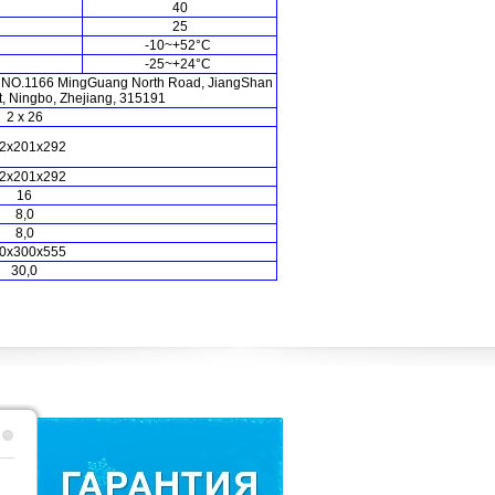
40
25
-10~+52
°
C
-25~+24
°
C
ай, NO.1166 MingGuang North Road, JiangShan
t, Ningbo, Zhejiang, 315191
2 х 26
2х201х292
2х201х292
16
8,0
8,0
0х300х555
30,0