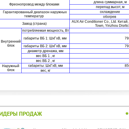
длина суммарная, м
Фреонопровод между блоками
перепад высот, м
охлаждение
Гарантированный диапазон наружных
температур
обогрев
AUX Air Conditioner Co., Ltd. Кит
Завод (страна)
Town, Yinzhou Disrtic
потребляемая мощность, Вт
габариты
ВБ 1
: ШхГхВ, мм
79
Внутренний
блок
габариты ВБ 2: ШхГхВ, мм
79
диаметр дренажа, мм
вес ВБ 1 , кг
вес ВБ 2 , кг
габариты: ШхГхВ, мм
85
Наружный
блок
вес, кг
ИДЕРЫ ПРОДАЖ