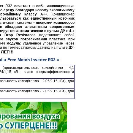
rter R32
сочетает в себе инновационные
ю среду
благодаря новому экологичному
ысочайшему классу А++
. Кондиционер
льзоваться как единственный источник
ьти-сплит системы –
японский компрессор
tion обладают элегантным современным
лируется автоматически с пульта ДУ в 4-х
p Drop Resistance
педставляет собой
ие звуков потрескивания пластика при
i-Fi модуль
: удаленное управление через
а по температурному датчику на пульте ДУ)
ЛЕТ!!!
u Free Match Inverter R32 =
.
U
(производительность холод/тепло - 4,1
24/1,15 кВт, класс энерглэффективности
ельность холод/тепло - 2,05/2,15 кВт), для
ельность холод/тепло - 2,05/2,15 кВт), для