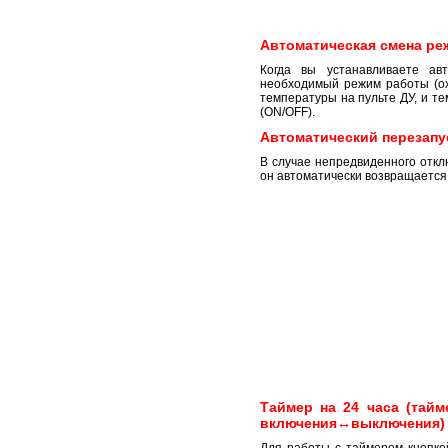
Автоматическая смена ре
Когда вы устанавливаете ав
необходимый режим работы (ох
температуры на пульте ДУ, и т
(ON/OFF).
Автоматический перезапу
В случае непредвиденного откл
он автоматически возвращается
Таймер на 24 часа (тай
включения↔выключения)
Для работы с таймером кнопко