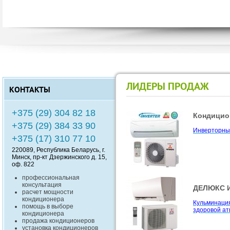
ЛИДЕРЫ ПРОДАЖ
КОНТАКТЫ
+375 (29) 304 82 18
Кондицион
ZUBADAN !
+375 (29) 384 33 90
Инверторные
Компания Mit
+375 (17) 310 77 10
ZUBADAN - 
работают на
220089
, Республика
Беларусь
, г.
0
до -25
С
Минск
,
пр-кт Дзержинского д. 15,
оф. 822
профессиональная
консультация
ДЕЛЮКС И
Совмещен
расчет мощности
функцион
кондиционера
Кульминаци
помощь в выборе
здоровой ат
Серия Desig
кондиционера
отделения Mi
продажа кондиционеров
является не
установка кондиционеров