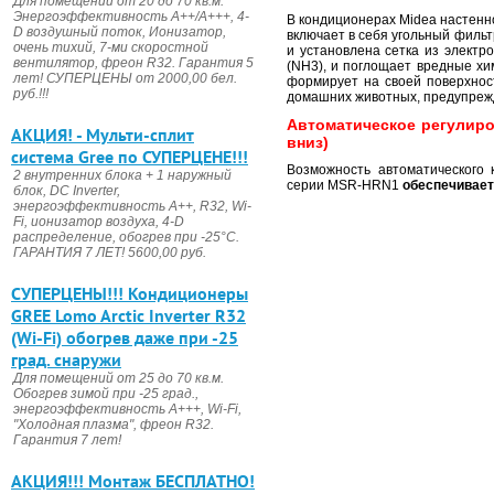
Для помещений от 20 до 70 кв.м.
Энергоэффективность А++/А+++, 4-
В кондиционерах Midea настенн
D воздушный поток, Ионизатор,
включает в себя угольный фильт
очень тихий, 7-ми скоростной
и установлена сетка из электр
вентилятор, фреон R32. Гарантия 5
(NH3), и поглощает вредные хи
лет! СУПЕРЦЕНЫ от 2000,00 бел.
формирует на своей поверхнос
руб.!!!
домашних животных, предупрежд
Автоматическое регулиро
АКЦИЯ! - Мульти-сплит
вниз)
система Gree по СУПЕРЦЕНЕ!!!
Возможность автоматического 
2 внутренних блока + 1 наружный
серии MSR-HRN1
обеспечивает
блок, DC Invertеr,
энергоэффективность А++, R32, Wi-
Fi, ионизатор воздуха, 4-D
распределение, обогрев при -25°С.
ГАРАНТИЯ 7 ЛЕТ! 5600,00 руб.
CУПЕРЦЕНЫ!!! Кондиционеры
GREE Lomo Arctic Inverter R32
(Wi-Fi) обогрев даже при -25
град. снаружи
Для помещений от 25 до 70 кв.м.
Обогрев зимой при -25 град.,
энергоэффективность А+++, Wi-Fi,
"Холодная плазма", фреон R32.
Гарантия 7 лет!
АКЦИЯ!!! Монтаж БЕСПЛАТНО!