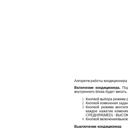
Алгоритм работы кондиционера 
Включение кондиционера.
Под
внутреннего блока будет мигать.
Кнопкой выбора режима 
Кнопкой изменения зада
Кнопкой режима вентил
каждое нажатие изменя
СРЕДНЯЯ(МЕD) - BЫCOKA
Кнопкой включения/выклю
Выключение кондиционера