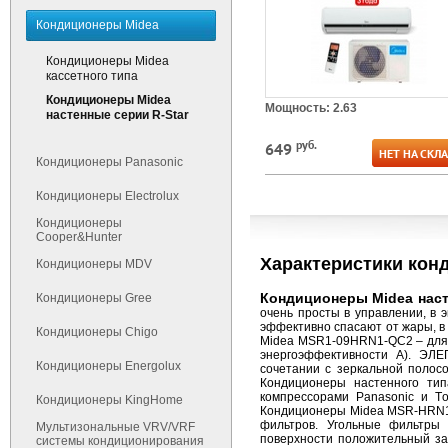
Кондиционеры Midea
Кондиционеры Midea
кассетного типа
Кондиционеры Midea
Мощность: 2.63
настенные серии R-Star
руб.
649
НЕТ НА СКЛ
Кондиционеры Panasonic
Кондиционеры Electrolux
Кондиционеры
Cooper&Hunter
Характеристики кон
Кондиционеры MDV
Кондиционеры Midea наст
Кондиционеры Gree
очень просты в управлении, в 
эффективно спасают от жары, в
Кондиционеры Chigo
Midea MSR1-09HRN1-QC2 – для ко
энергоэффективности А). ЭЛ
Кондиционеры Energolux
сочетании с зеркальной полос
Кондиционеры настенного ти
компрессорами Panasonic и Т
Кондиционеры KingHome
Кондиционеры Midea MSR-HRN1 и
фильтров. Угольные фильтры
Мультизональные VRV/VRF
поверхности положительный за
cистемы кондиционирования