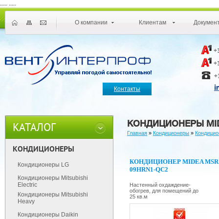
.....
.....
О компании
Клиентам
Докумен
+
+
+
i
Контакты
КОНДИЦИОНЕРЫ MID
КАТАЛОГ
Главная
»
Кондиционеры
»
Кондицио
КОНДИЦИОНЕРЫ
КОНДИЦИОНЕР MIDEA MSR
Кондиционеры LG
09HRN1-QC2
Кондиционеры Mitsubishi
Electric
Настенный охдаждение-
обогрев, для помещений до
Кондиционеры Mitsubishi
25 кв.м
Heavy
Кондиционеры Daikin