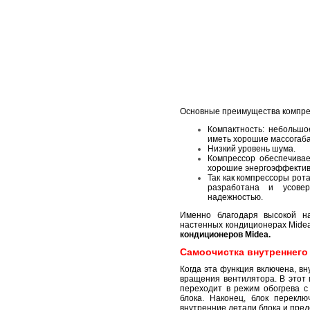
Основные преимущества компре
Компактность: небольшо
иметь хорошие массогаба
Низкий уровень шума.
Компрессор обеспечивае
хорошие энергоэффектив
Так как компрессоры рот
разработана и усовер
надежностью.
Именно благодаря высокой н
настенных кондиционерах Mid
кондиционеров Midea.
Самоочистка внутреннего
Когда эта функция включена, в
вращения вентилятора. В этот 
переходит в режим обогрева с
блока. Наконец, блок перекл
внутренние детали блока и пре