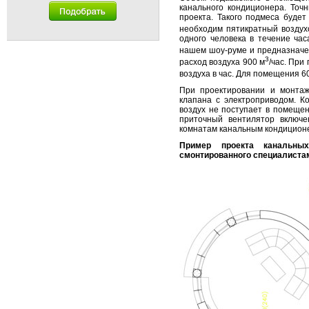
канального кондиционера. Точ
проекта. Такого подмеса буде
необходим пятикратный воздух
одного человека в течение ча
нашем шоу-руме и предназнач
3
расход воздуха 900 м
/час. При
воздуха в час. Для помещения 6
При проектировании и монтаж
клапана с электроприводом. К
воздух не поступает в помещени
приточный вентилятор включе
комнатам канальным кондицион
Пример проекта канальных
смонтированного специалиста