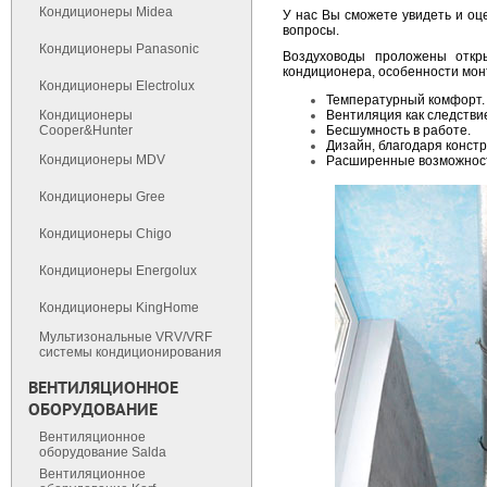
Кондиционеры Midea
У нас Вы сможете увидеть и оц
вопросы.
Кондиционеры Panasonic
Воздуховоды проложены откр
кондиционера, особенности мон
Кондиционеры Electrolux
Температурный комфорт.
Вентиляция как следстви
Кондиционеры
Бесшумность в работе.
Cooper&Hunter
Дизайн, благодаря конст
Кондиционеры MDV
Расширенные возможност
Кондиционеры Gree
Кондиционеры Chigo
Кондиционеры Energolux
Кондиционеры KingHome
Мультизональные VRV/VRF
cистемы кондиционирования
ВЕНТИЛЯЦИОННОЕ
ОБОРУДОВАНИЕ
Вентиляционное
оборудование Salda
Вентиляционное