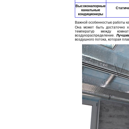
Высоконапорные
Статич
канальные
кондиционеры
Важной особенностью работы ка
Она может быть достаточно х
температур между комна
воздухораспределение.
Лучши
воздушного потока, которая пла