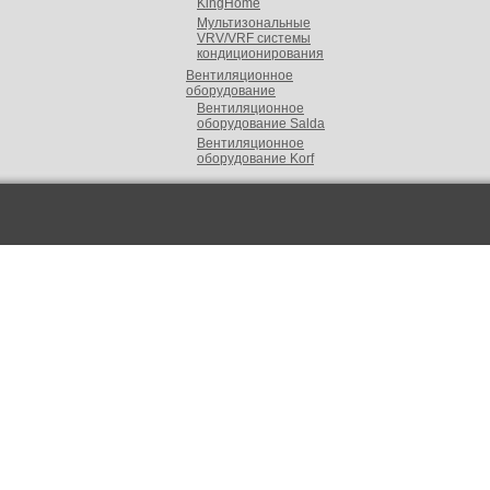
KingHome
Мультизональные
VRV/VRF cистемы
кондиционирования
Вентиляционное
оборудование
Вентиляционное
оборудование Salda
Вентиляционное
оборудование Korf