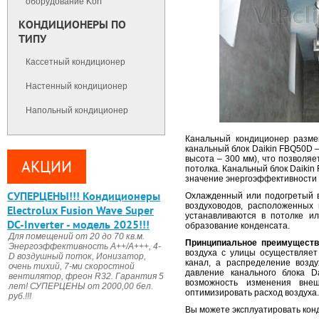
оборудование Korf
КОНДИЦИОНЕРЫ ПО
ТИПУ
Кассетный кондиционер
Настенный кондиционер
Напольный кондиционер
Канальный кондиционер разме
канальный блок Daikin FBQ50D –
высота – 300 мм), что позволя
АКЦИИ
потолка. Канальный блок Daikin
значение энергоэффективности (
CУПЕРЦЕНЫ!!! Кондиционеры
Охлажденный или подогретый в
воздуховодов, расположенных
Electrolux Fusion Wave Super
устанавливаются в потолке и
DC-Inverter - модель 2025!!!
образование конденсата.
Для помещений от 20 до 70 кв.м.
Принципиальное преимуществ
Энергоэффективность А++/А+++, 4-
воздуха с улицы осуществляет
D воздушный поток, Ионизатор,
канал, а распределение возд
очень тихий, 7-ми скоростной
давление канального блока 
вентилятор, фреон R32. Гарантия 5
возможность изменения внеш
лет! СУПЕРЦЕНЫ от 2000,00 бел.
оптимизировать расход воздуха.
руб.!!!
Вы можете эксплуатировать кон