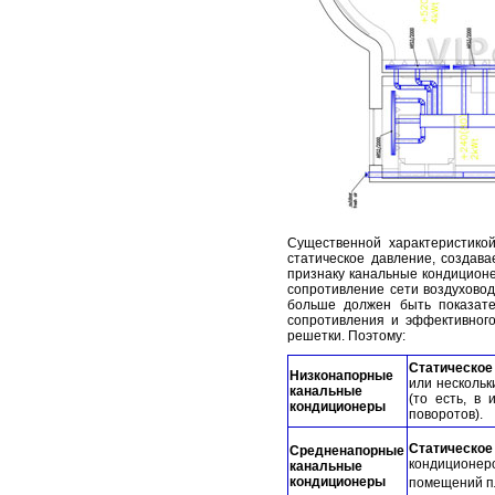
Существенной характеристикой
статическое давление, создава
признаку канальные кондицион
сопротивление сети воздуховод
больше должен быть показате
сопротивления и эффективног
решетки. Поэтому:
Статическое
Низконапорные
или несколь
канальные
(то есть, в
кондиционеры
поворотов).
Статическое
Средненапорные
кондиционер
канальные
кондиционеры
помещений п