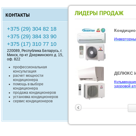
ЛИДЕРЫ ПРОДАЖ
КОНТАКТЫ
+375 (29) 304 82 18
Кондицион
ZUBADAN !
+375 (29) 384 33 90
Инверторные
Компания Mit
+375 (17) 310 77 10
ZUBADAN - 
работают на
220089
, Республика
Беларусь
, г.
0
до -25
С
Минск
,
пр-кт Дзержинского д. 15,
оф. 822
профессиональная
консультация
ДЕЛЮКС И
Совмещен
расчет мощности
функцион
кондиционера
Кульминаци
помощь в выборе
здоровой ат
Серия Desig
кондиционера
отделения Mi
продажа кондиционеров
является не
установка кондиционеров
сервис кондиционеров