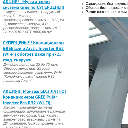
АКЦИЯ! - Мульти-сплит
Охлаждение без подмеса 
система Gree по СУПЕРЦЕНЕ!!!
Обогрев без подмеса и с 
Режим вентиляции: в ком
2 внутренних блока + 1 наружный
блок, DC Invertеr,
энергоэффективность А++, R32, Wi-
Fi, ионизатор воздуха, 4-D
распределение, обогрев при -25°С.
ГАРАНТИЯ 7 ЛЕТ! 5600,00 руб.
CУПЕРЦЕНЫ!!! Кондиционеры
GREE Lomo Arctic Inverter R32
(Wi-Fi) обогрев даже при -25
град. снаружи
Для помещений от 25 до 70 кв.м.
Обогрев зимой при -25 град.,
энергоэффективность А+++, Wi-Fi,
"Холодная плазма", фреон R32.
Гарантия 7 лет!
АКЦИЯ!!! Монтаж БЕСПЛАТНО!
Кондиционеры GREE Pular
Inverter Eco R32 (Wi-Fi)!
Многоступенчатая система
фильтрации, минимальные размеры
внутреннего блока, R32, жалюзи
влево-вправо, вверх-вниз с пульта
ДУ, инвертор, Низкий уровень шума.
Гарантия 7 лет.