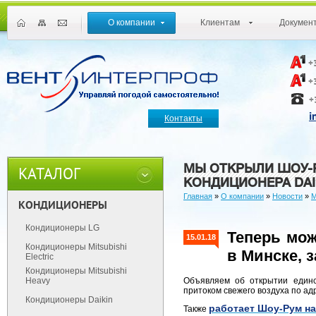
О компании
Клиентам
Докумен
+
+
+
i
Контакты
МЫ ОТКРЫЛИ ШОУ-
КАТАЛОГ
КОНДИЦИОНЕРА DAI
Главная
»
О компании
»
Новости
»
М
КОНДИЦИОНЕРЫ
Кондиционеры LG
Теперь мож
15.01.18
Кондиционеры Mitsubishi
в Минске, 
Electric
Кондиционеры Mitsubishi
Объявляем об открытии единс
Heavy
притоком свежего воздуха по адре
Кондиционеры Daikin
работает Шоу-Рум на
Также