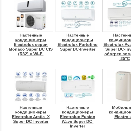
Настенные
Настенные
Настенн
кондиционеры
кондиционеры
кондицио
Electrolux серии
Electrolux Portofino
Electrolux Av
Monaco Super DC CIS
Super DC-Inverter
Super DC-Inv
(R32) c Wi-Fi
обогрев зим
-25°С
Настенные
Настенные
Мобиль
кондиционеры
кондиционеры
кондицио
Electrolux Arctic_X
Electrolux Fusion
Electrol
Super DC-Inverter
Wave Super DC-
Inverter