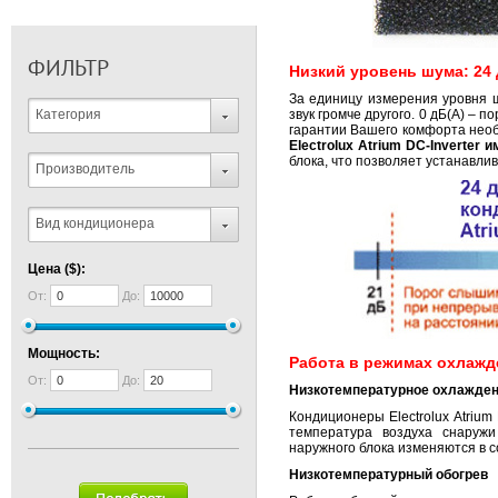
ФИЛЬТР
Низкий уровень шума: 24 
За единицу измерения уровня ш
звук громче другого. 0 дБ(А) – 
Категория
гарантии Вашего комфорта нео
Electrolux Atrium DC-Inverter
блока, что позволяет устанавли
Производитель
Вид кондиционера
Цена ($):
От:
До:
Мощность:
Работа в режимах охлажд
От:
До:
Низкотемпературное охлажде
Кондиционеры Electrolux Atrium
температура воздуха снаружи
наружного блока изменяются в с
Низкотемпературный обогрев