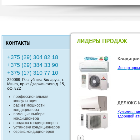
ЛИДЕРЫ ПРОДАЖ
КОНТАКТЫ
+375 (29) 304 82 18
Кондицион
ZUBADAN !
+375 (29) 384 33 90
Инверторные
Компания Mit
+375 (17) 310 77 10
ZUBADAN - 
работают на
220089
, Республика
Беларусь
, г.
0
до -25
С
Минск
,
пр-кт Дзержинского д. 15,
оф. 822
профессиональная
консультация
ДЕЛЮКС И
Совмещен
расчет мощности
функцион
кондиционера
Кульминаци
помощь в выборе
здоровой ат
Серия Desig
кондиционера
отделения Mi
продажа кондиционеров
является не
установка кондиционеров
сервис кондиционеров