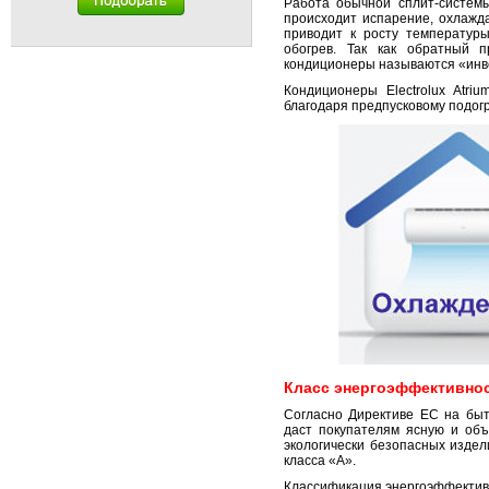
Работа обычной сплит-системы
происходит испарение, охлажд
приводит к росту температур
обогрев. Так как обратный 
кондиционеры называются «инв
Кондиционеры Electrolux Atri
благодаря предпусковому подог
Класс энергоэффективно
Согласно Директиве ЕС на быт
даст покупателям ясную и об
экологически безопасных изде
класса «А».
Классификация энергоэффективн