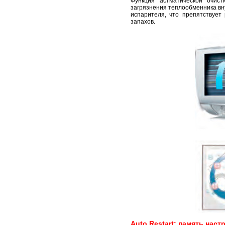
Функция астматической очистк
загрязнения теплообменника вн
испарителя, что препятствует
запахов.
Auto Restart: память нас