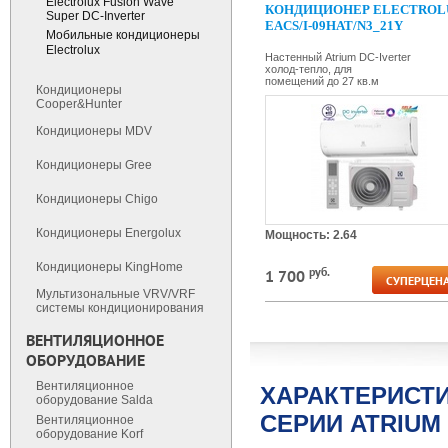
Electrolux Fusion Wave
КОНДИЦИОНЕР ELECTROL
Super DC-Inverter
EACS/I-09HAT/N3_21Y
Мобильные кондиционеры
Electrolux
Настенный Atrium DC-Iverter
холод-тепло, для
помещений до 27 кв.м
Кондиционеры
Cooper&Hunter
Кондиционеры MDV
Кондиционеры Gree
Кондиционеры Chigo
Кондиционеры Energolux
Мощность: 2.64
Кондиционеры KingHome
руб.
1 700
СУПЕРЦЕНА
Мультизональные VRV/VRF
cистемы кондиционирования
ВЕНТИЛЯЦИОННОЕ
ОБОРУДОВАНИЕ
Вентиляционное
ХАРАКТЕРИС
оборудование Salda
СЕРИИ ATRIUM
Вентиляционное
оборудование Korf