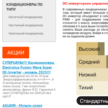
DC-инверторное управле
КОНДИЦИОНЕРЫ ПО
ТИПУ
В современных кондиционерах E
тока, который имеет большую 
DC-инвертор объединяет в себ
Кассетный кондиционер
PWM – для поддержания темп
относится к классу энергоэффе
Настенный кондиционер
обогрева в 3 раза выше потреб
снизить Ваши расходы за обсл
охлаждение воздуха. Войдя в с
Напольный кондиционер
ее на заданном уровне.
АКЦИИ
CУПЕРЦЕНЫ!!! Кондиционеры
Electrolux Fusion Wave Super
DC-Inverter - модель 2025!!!
Для помещений от 20 до 70 кв.м.
Энергоэффективность А++/А+++, 4-
D воздушный поток, Ионизатор,
очень тихий, 7-ми скоростной
вентилятор, фреон R32. Гарантия 5
лет! СУПЕРЦЕНЫ от 2000,00 бел.
руб.!!!
АКЦИЯ! - Мульти-сплит