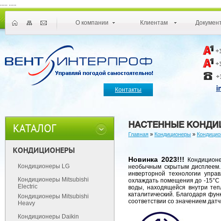
.....
.....
О компании
Клиентам
Докумен
+
+
+
i
Контакты
НАСТЕННЫЕ КОНДИЦ
КАТАЛОГ
Главная
»
Кондиционеры
»
Кондицион
КОНДИЦИОНЕРЫ
Новинка 2023!!!
Кондиционер
Кондиционеры LG
необычным скрытым дисплеем.
инверторной технологии упра
Кондиционеры Mitsubishi
охлаждать помещения до -15°С 
Electric
воды, находящейся внутри теп
каталитический. Благодаря функ
Кондиционеры Mitsubishi
соответствии со значением датч
Heavy
Кондиционеры Daikin