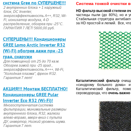
система Gree по СУПЕРЦЕНЕ!!!
Cистема тонкой очистки в
2 внутренних блока + 1 наружный
HD фильтр высокой степени оч
блок, DC Invertеr,
частицы пыли (до 80%), но и у
энергоэффективность А++, R32, Wi-
Стабильная структура антибакт
Fi, ионизатор воздуха, 4-D
за HD простой и легкий. Все, чт
распределение, обогрев при -25°С.
ГАРАНТИЯ 7 ЛЕТ! 5600,00 руб.
CУПЕРЦЕНЫ!!! Кондиционеры
GREE Lomo Arctic Inverter R32
(Wi-Fi) обогрев даже при -25
град. снаружи
Для помещений от 25 до 70 кв.м.
Обогрев зимой при -25 град.,
энергоэффективность А+++, Wi-Fi,
"Холодная плазма", фреон R32.
Гарантия 7 лет!
Каталитический фильтр
очища
«синдрому больного дома» и
АКЦИЯ!!! Монтаж БЕСПЛАТНО!
Каталитический фильтр, пом
сероводорода, что
очень важно
Кондиционеры GREE Pular
Inverter Eco R32 (Wi-Fi)!
Многоступенчатая система
фильтрации, минимальные размеры
внутреннего блока, R32, жалюзи
влево-вправо, вверх-вниз с пульта
ДУ, инвертор, Низкий уровень шума.
Гарантия 7 лет.