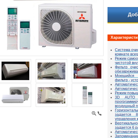
Доб
Характеристи
Система очис
комнате всег
Режим самооч
чистотой вну
Фильтр очи
обезврежива
Моющийся 
фильтр - уст
Автоматическ
Автоматичес
Режим повыш
3D AUTO (
прогргамми
воздушный п
Горизонтал
задается 
управления 
Вертикаль
задается 6 
Автоматичес
Запоминание