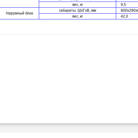
вес, кг
9,5
габариты: ШхГхВ, мм
800х290х
Наружный блок
вес, кг
42,0