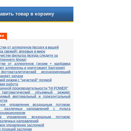
авить товар в корзину
ки
тки от аллергенов (воздух в вашей
да свежий): впервые в мире
истки фильтра (всегда следите за
треннего блока)
стки от аллергенов (энзим + карбамид
ют аллергены и уничтожают бактерии)
фотокаталитический дезодорирующий
раняет запахи
ий режим с "нечеткой" логикой
кая работа
енной производительности "HI POWER"
автоматический объемный режим):
руемый вертикальный и горизонтальный
оток
ьное управление воздушным потоком:
8 различных направлений с пульта
кондиционером
ное управление воздушным потоком:
различных направлений
кое управление заслонкой
 позиций заслонки