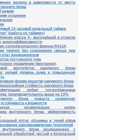
жения жалюзи в зависимости от места
треннего блока
й режим
жиме осушения
ючения
им
емый 24-часовой недельный таймер
mer" (работа по таймеру)
бление класса A - высочайший в отрасли
 энергоэффективности
ие озонобезопасного фреона R410A
ние припоя без содержания свинца при
и плат кондиционеров
ртор постоянного тока
торное управление (векторное)
вой вентилятор наружного блока
ра: низкий уровень шума и повышенная
сть
тивная форма решетки наружного блока
икоррозийная стойкость наружного блока
фигурация ребер теплообменника
лока: производительнось выше на 10%
ужного блока покрыта силиконом:
устойчивость к влажности
ованная конфигурация ребер
ика внутреннего блока: эффективность
%
здушный поток: объемны и тихий обдув
ользования аэродинамических технологий
 внутреннего блока кондиционера с
альной обработкой: чистый и безопасный