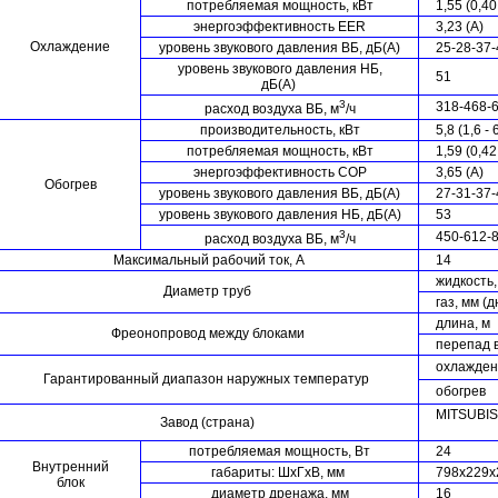
потребляемая мощность, кВт
1,55 (0,40
энергоэффективность EER
3,23 (А)
Охлаждение
уровень звукового давления ВБ, дБ(А)
25-28-37
уровень звукового давления НБ,
51
дБ(А)
3
318-468-
расход воздуха ВБ, м
/ч
производительность, кВт
5,8 (1,6 - 
потребляемая мощность, кВт
1,59 (0,42 
энергоэффективность COP
3,65 (А)
Обогрев
уровень звукового давления ВБ, дБ(А)
27-31-37-
уровень звукового давления НБ, дБ(А)
53
3
450-612-
расход воздуха ВБ, м
/ч
Максимальный рабочий ток, А
14
жидкость,
Диаметр труб
газ, мм (
длина, м
Фреонопровод между блоками
перепад в
охлажден
Гарантированный диапазон наружных температур
обогрев
MITSUBIS
Завод (страна)
потребляемая мощность, Вт
24
Внутренний
габариты: ШхГхВ, мм
798х229х
блок
диаметр дренажа, мм
16