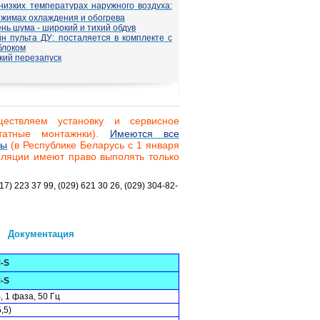
низких температурах наружного воздуха:
ежимах охлаждения и обогрева
нь шума - широкий и тихий обдув
н пульта ДУ: посталяется в комплекте с
блоком
кий перезапуск
ествляем установку и сервисное
татные монтажнки).
Имеются все
ты
(в Республике Беларусь с 1 января
иляции имеют право выполять только
223 37 99, (029) 621 30 26, (029) 304-82-
Документация
-S
-S
, 1 фаза, 50 Гц
5,5)