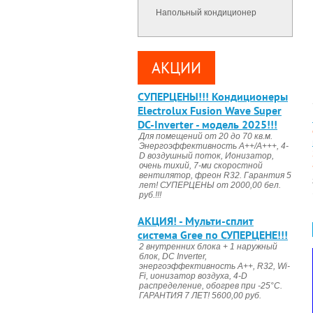
Напольный кондиционер
АКЦИИ
CУПЕРЦЕНЫ!!! Кондиционеры
Electrolux Fusion Wave Super
DC-Inverter - модель 2025!!!
Для помещений от 20 до 70 кв.м.
Энергоэффективность А++/А+++, 4-
D воздушный поток, Ионизатор,
очень тихий, 7-ми скоростной
вентилятор, фреон R32. Гарантия 5
лет! СУПЕРЦЕНЫ от 2000,00 бел.
руб.!!!
АКЦИЯ! - Мульти-сплит
система Gree по СУПЕРЦЕНЕ!!!
2 внутренних блока + 1 наружный
блок, DC Invertеr,
энергоэффективность А++, R32, Wi-
Fi, ионизатор воздуха, 4-D
распределение, обогрев при -25°С.
ГАРАНТИЯ 7 ЛЕТ! 5600,00 руб.