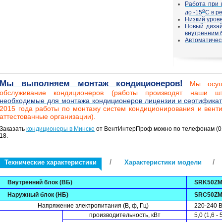
Работа при 
о
до -15
С в р
Низкий урове
Новый дизай
внутренним 
Автоматичес
Мы выполняем монтаж кондиционеров!
Мы осущ
обслуживание кондиционеров (работы производят наши ш
необходимые для монтажа кондиционеров лицензии и сертифика
2015 года работы по монтажу систем кондиционирования и вент
аттестованные организации).
Заказать
кондиционеры в Минске
от ВентИнтерПроф можно по телефонам (017) 
18.
/
/
Технические характеристики
Характеристики модели
Внутренний блок (ВБ)
SRK50ZM
Наружный блок (НБ)
SRC50ZM
Напряжение электропитания (В, ф, Гц)
220-240 В
производительность, кВт
5,0 (1,6 - 