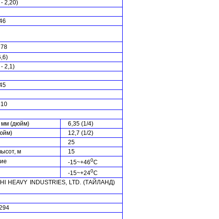
 - 2,20)
-46
678
6,6)
- 2,1)
45
810
 мм (дюйм)
6,35 (1/4)
дюйм)
12,7 (1/2)
25
ысот, м
15
0
ие
-15~+46
C
0
-15~+24
C
HI HEAVY INDUSTRIES, LTD. (ТАЙЛАНД)
294