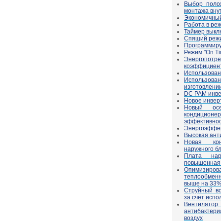
Выбор поло
монтажа вну
Экономичны
Работа в ре
Таймер выкл
Спящий реж
Программиру
Режим "On Ti
Энергопотре
коэффициент
Использован
Использова
изготовлени
DC РАМ инве
Новое инвер
Новый осе
кондиционе
эффективно
Энергоэффек
Высокая ант
Новая кон
наружного б
Плата нар
повышенная 
Опимизир
теплообменн
выше на 33
Струйный во
за счет исп
Вентилятор
антибактери
воздух