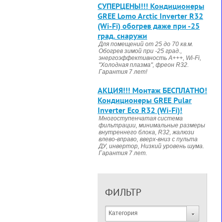
CУПЕРЦЕНЫ!!! Кондиционеры
GREE Lomo Arctic Inverter R32
(Wi-Fi) обогрев даже при -25
град. снаружи
Для помещений от 25 до 70 кв.м.
Обогрев зимой при -25 град.,
энергоэффективность А+++, Wi-Fi,
"Холодная плазма", фреон R32.
Гарантия 7 лет!
АКЦИЯ!!! Монтаж БЕСПЛАТНО!
Кондиционеры GREE Pular
Inverter Eco R32 (Wi-Fi)!
Многоступенчатая система
фильтрации, минимальные размеры
внутреннего блока, R32, жалюзи
влево-вправо, вверх-вниз с пульта
ДУ, инвертор, Низкий уровень шума.
Гарантия 7 лет.
ФИЛЬТР
Категория