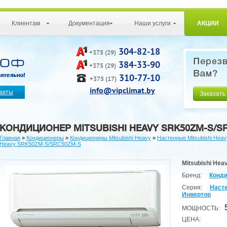
Клиентам
Документация
Наши услуги
АКЦИИ
304-82-18
+375 (29)
384-33-90
+375 (29)
310-77-10
+375 (17)
info@vipclimat.by
акты
Заказать
КОНДИЦИОНЕР MITSUBISHI HEAVY SRK50ZM-S/S
Главная
»
Кондиционеры
»
Кондиционеры Mitsubishi Heavy
»
Настенные Mitsubishi Hea
Heavy SRK50ZM-S/SRC50ZM-S
Mitsubishi He
Бренд:
Конди
Серия:
Насте
Инвертор
МОЩНОСТЬ:
ЦЕНА: