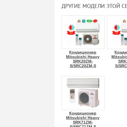
ДРУГИЕ МОДЕЛИ ЭТОЙ С
Кондиционер
Конди
Mitsubishi Heavy
Mitsubi
SRK20ZM-
SRK
S/SRC20ZM-S
S/SRC
Кондиционер
Mitsubishi Heavy
SRK71ZM-
S/SRC71ZM-S