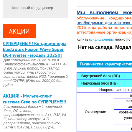
Напольный кондиционер
Мы выполняем монт
обслуживание кондицио
необходимые для монтажа 
2015 года работы по монт
АКЦИИ
аттестованные организации)
Купить
кондиционеры
можно по т
CУПЕРЦЕНЫ!!! Кондиционеры
Нет на складе. Модел
Electrolux Fusion Wave Super
DC-Inverter - модель 2025!!!
Для помещений от 20 до 70 кв.м.
Технические характеристи
Энергоэффективность А++/А+++, 4-
D воздушный поток, Ионизатор,
очень тихий, 7-ми скоростной
Внутренний блок (ВБ)
вентилятор, фреон R32. Гарантия 5
лет! СУПЕРЦЕНЫ от 2000,00 бел.
Наружный блок (НБ)
руб.!!!
Напряжение электр
АКЦИЯ! - Мульти-сплит
п
система Gree по СУПЕРЦЕНЕ!!!
пот
э
2 внутренних блока + 1 наружный
блок, DC Invertеr,
Охлаждение
уровень
энергоэффективность А++, R32, Wi-
уров
Fi, ионизатор воздуха, 4-D
распределение, обогрев при -25°С.
ГАРАНТИЯ 7 ЛЕТ! 5600,00 руб.