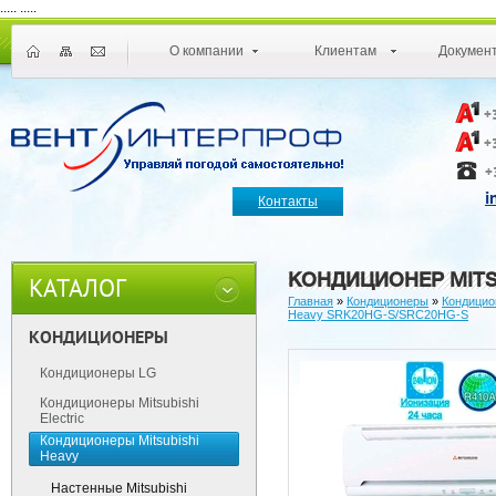
.....
.....
О компании
Клиентам
Докумен
+
+
+
i
Контакты
КОНДИЦИОНЕР MITS
КАТАЛОГ
Главная
»
Кондиционеры
»
Кондицио
Heavy SRK20HG-S/SRC20HG-S
КОНДИЦИОНЕРЫ
Кондиционеры LG
Кондиционеры Mitsubishi
Electric
Кондиционеры Mitsubishi
Heavy
Настенные Mitsubishi