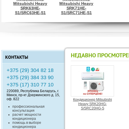
Mitsubishi Heavy
Mitsubishi Heavy
SRK63HE-
SRK71HE-
S1/SRC63HE-S1
S1/SRC71HE-S1
НЕДАВНО ПРОСМОТР
КОНТАКТЫ
+375 (29) 304 82 18
+375 (29) 384 33 90
+375 (17) 310 77 10
220089
, Республика
Беларусь
, г.
Минск
,
пр-кт Дзержинского д. 15,
оф. 822
Кондиционер Mitsubishi
Heavy SRK20HG-
профессиональная
S/SRC20HG-S
консультация
расчет мощности
кондиционера
помощь в выборе
кондиционера