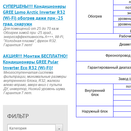
п
CУПЕРЦЕНЫ!!! Кондиционеры
пот
GREE Lomo Arctic Inverter R32
э
Обогрев
(Wi-Fi) обогрев даже при -25
уровень
град. снаружи
уровень
Для помещений от 25 до 70 кв.м.
Обогрев зимой при -25 град.,
Рабочи
энергоэффективность А+++, Wi-Fi,
"Холодная плазма", фреон R32.
Диаме
Гарантия 7 лет!
АКЦИЯ!!! Монтаж БЕСПЛАТНО!
Фреонопровод
Кондиционеры GREE Pular
Inverter Eco R32 (Wi-Fi)!
Гарантированный диапаз
Многоступенчатая система
фильтрации, минимальные размеры
Завод 
внутреннего блока, R32, жалюзи
влево-вправо, вверх-вниз с пульта
по
ДУ, инвертор, Низкий уровень шума.
Внутренний
Гарантия 7 лет.
блок
Наружный блок
ФИЛЬТР
Категория