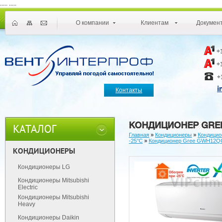
.....
.....
О компании
Клиентам
Докумен
+
+
+
i
Контакты
КОНДИЦИОНЕР GREE
КАТАЛОГ
Главная
»
Кондиционеры
»
Кондицио
-25°С
»
Кондиционер Gree GWH12QС
КОНДИЦИОНЕРЫ
Кондиционеры LG
Кондиционеры Mitsubishi
Electric
Кондиционеры Mitsubishi
Heavy
Кондиционеры Daikin