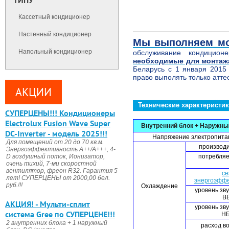
ТИПУ
Кассетный кондиционер
Настенный кондиционер
Мы выполняем мо
Напольный кондиционер
обслуживание кондицио
необходимые для монтажа
Беларусь с 1 января 2015
право выполять только атте
АКЦИИ
Технические характеристи
CУПЕРЦЕНЫ!!! Кондиционеры
Electrolux Fusion Wave Super
Внутренний блок + Наружны
DC-Inverter - модель 2025!!!
Напряжение электропитани
Для помещений от 20 до 70 кв.м.
производи
Энергоэффективность А++/А+++, 4-
потребляе
D воздушный поток, Ионизатор,
очень тихий, 7-ми скоростной
вентилятор, фреон R32. Гарантия 5
се
лет! СУПЕРЦЕНЫ от 2000,00 бел.
энергоэффе
руб.!!!
Охлаждение
уровень зв
ВБ
АКЦИЯ! - Мульти-сплит
уровень зв
система Gree по СУПЕРЦЕНЕ!!!
НБ
2 внутренних блока + 1 наружный
расход во