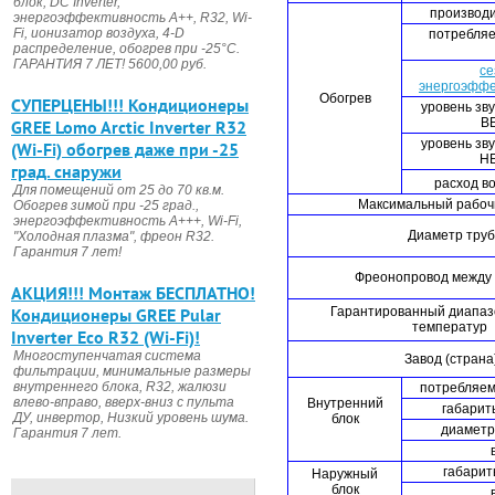
блок, DC Invertеr,
производи
энергоэффективность А++, R32, Wi-
Fi, ионизатор воздуха, 4-D
потребляе
распределение, обогрев при -25°С.
ГАРАНТИЯ 7 ЛЕТ! 5600,00 руб.
се
энергоэффе
Обогрев
CУПЕРЦЕНЫ!!! Кондиционеры
уровень зв
ВБ
GREE Lomo Arctic Inverter R32
уровень зв
(Wi-Fi) обогрев даже при -25
НБ
град. снаружи
расход во
Для помещений от 25 до 70 кв.м.
Максимальный рабочи
Обогрев зимой при -25 град.,
энергоэффективность А+++, Wi-Fi,
Диаметр тру
"Холодная плазма", фреон R32.
Гарантия 7 лет!
Фреонопровод между
АКЦИЯ!!! Монтаж БЕСПЛАТНО!
Гарантированный диапаз
Кондиционеры GREE Pular
температур
Inverter Eco R32 (Wi-Fi)!
Многоступенчатая система
Завод (страна
фильтрации, минимальные размеры
внутреннего блока, R32, жалюзи
потребляем
влево-вправо, вверх-вниз с пульта
Внутренний
габарит
ДУ, инвертор, Низкий уровень шума.
блок
диаметр
Гарантия 7 лет.
габарит
Наружный
блок