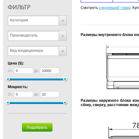
ФИЛЬТР
Смотреть
следующий товар
. Ку
Категория
Размеры внутреннего блока ко
Производитель
Вид кондиционера
Цена ($):
От:
До:
Мощность:
От:
До:
Размеры наружного блока кон
сбоку, сверху, расстояние меж