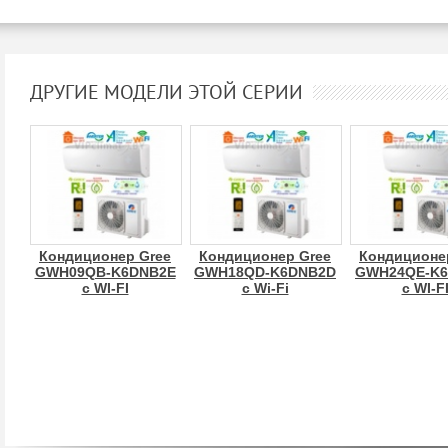
ДРУГИЕ МОДЕЛИ ЭТОЙ СЕРИИ
Кондиционер Gree
Кондиционер Gree
Кондиционе
GWH09QB-K6DNB2E
GWH18QD-K6DNB2D
GWH24QE-K
c WI-FI
с Wi-Fi
c WI-F