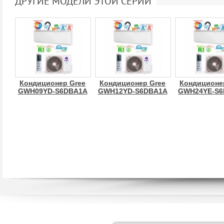
ДРУГИЕ МОДЕЛИ ЭТОЙ СЕРИИ
Кондиционер Gree
Кондиционер Gree
Кондиционе
GWH09YD-S6DBA1A
GWH12YD-S6DBA1A
GWH24YE-S6