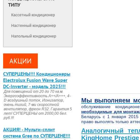
ТИПУ
Кассетный кондиционер
Настенный кондиционер
Напольный кондиционер
АКЦИИ
CУПЕРЦЕНЫ!!! Кондиционеры
Electrolux Fusion Wave Super
DC-Inverter - модель 2025!!!
Для помещений от 20 до 70 кв.м.
Энергоэффективность А++/А+++, 4-
Мы выполняем мо
D воздушный поток, Ионизатор,
очень тихий, 7-ми скоростной
обслуживание кондицио
вентилятор, фреон R32. Гарантия 5
необходимые для монтажа
лет! СУПЕРЦЕНЫ от 2000,00 бел.
Беларусь с 1 января 2015
руб.!!!
право выполять только атте
АКЦИЯ! - Мульти-сплит
Аналогичный теп
система Gree по СУПЕРЦЕНЕ!!!
KingHome Prestige