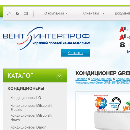
.....
.....
О компании
Клиентам
Докумен
+
+
+
i
Контакты
КОНДИЦИОНЕР GRE
КАТАЛОГ
Главная
»
Кондиционеры
»
Кондицио
Кондиционер Gree GWH18YE-S6DB
КОНДИЦИОНЕРЫ
Кондиционеры LG
Кондиционеры Mitsubishi
Electric
Кондиционеры Mitsubishi
Heavy
Кондиционеры Daikin