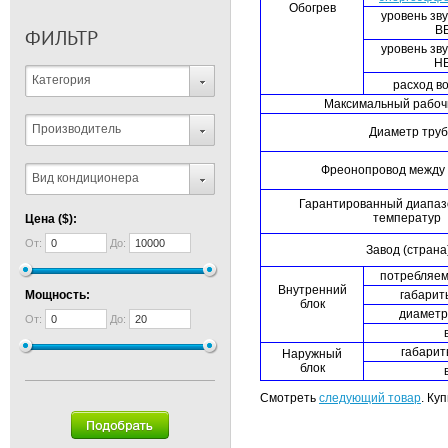
Обогрев
уровень зв
ВБ
ФИЛЬТР
уровень зв
НБ
Категория
расход во
Максимальный рабочи
Производитель
Диаметр тру
Фреонопровод между
Вид кондиционера
Гарантированный диапаз
температур
Цена ($):
От:
До:
Завод (страна
потребляем
Внутренний
Мощность:
габарит
блок
диаметр
От:
До:
габарит
Наружный
блок
Смотреть
следующий товар
. Ку