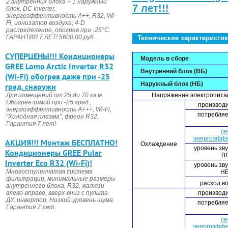
2 внутренних блока + 1 наружный
7 лет!!!
блок, DC Invertеr,
энергоэффективность А++, R32, Wi-
Fi, ионизатор воздуха, 4-D
распределение, обогрев при -25°С.
ГАРАНТИЯ 7 ЛЕТ! 5600,00 руб.
Технические характеристи
CУПЕРЦЕНЫ!!! Кондиционеры
Модель в сборе
GREE Lomo Arctic Inverter R32
Внутренний блок (ВБ)
(Wi-Fi) обогрев даже при -25
Наружный блок (НБ)
град. снаружи
Для помещений от 25 до 70 кв.м.
Напряжение электропитани
Обогрев зимой при -25 град.,
производи
энергоэффективность А+++, Wi-Fi,
потребляе
"Холодная плазма", фреон R32.
Гарантия 7 лет!
се
энергоэффе
АКЦИЯ!!! Монтаж БЕСПЛАТНО!
Охлаждение
уровень зв
Кондиционеры GREE Pular
ВБ
Inverter Eco R32 (Wi-Fi)!
уровень зв
Многоступенчатая система
НБ
фильтрации, минимальные размеры
расход во
внутреннего блока, R32, жалюзи
влево-вправо, вверх-вниз с пульта
производи
ДУ, инвертор, Низкий уровень шума.
потребляе
Гарантия 7 лет.
се
энергоэффе