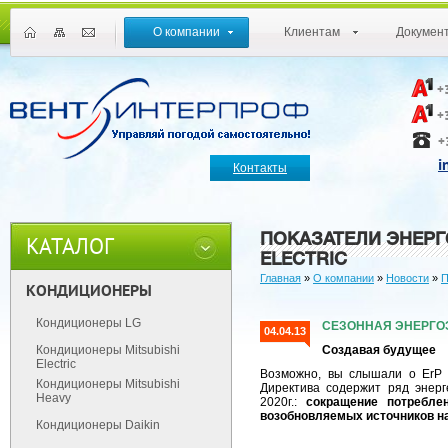
О компании
Клиентам
Докумен
+
+
+
i
Контакты
ПОКАЗАТЕЛИ ЭНЕРГ
КАТАЛОГ
ELECTRIC
Главная
»
О компании
»
Новости
»
П
КОНДИЦИОНЕРЫ
Кондиционеры LG
СЕЗОННАЯ ЭНЕРГО
04.04.13
Кондиционеры Mitsubishi
Создавая будущее
Electric
Возможно, вы слышали о ErP д
Кондиционеры Mitsubishi
Директива содержит ряд энерг
Heavy
2020г.:
сокращение потребле
возобновляемых источников на
Кондиционеры Daikin